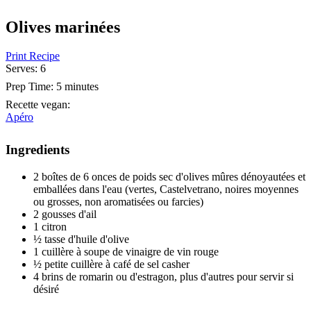
Olives marinées
Print Recipe
Serves:
6
Prep Time:
5 minutes
Recette vegan
:
Apéro
Ingredients
2 boîtes de 6 onces de poids sec d'olives mûres dénoyautées et
emballées dans l'eau (vertes, Castelvetrano, noires moyennes
ou grosses, non aromatisées ou farcies)
2 gousses d'ail
1 citron
½ tasse d'huile d'olive
1 cuillère à soupe de vinaigre de vin rouge
½ petite cuillère à café de sel casher
4 brins de romarin ou d'estragon, plus d'autres pour servir si
désiré