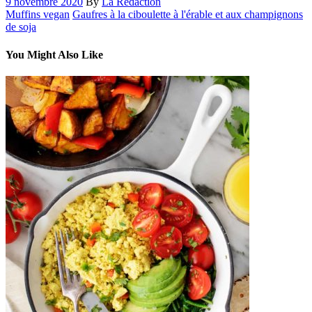
9 novembre 2020
By
La Rédaction
Muffins vegan
Gaufres à la ciboulette à l'érable et aux champignons
de soja
You Might Also Like