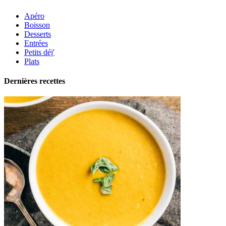
Apéro
Boisson
Desserts
Entrées
Petits déj'
Plats
Dernières recettes