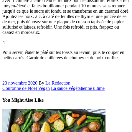
avec 1 cuillère à café d'eau et remuez pour le dissoudre. Portez à feu
moyen-élevé et faites bouillonner pendant 10 minutes sans remuer
jusqu'à ce que le sucre ait fondu et se transforme en un caramel doré.
Ajoutez les noix, 2 c. à café de feuilles de thym et une pincée de sel
de mer, puis déposez sur une plaque de cuisson tapissée de papier
sulfurisé et laissez refroidir. Une fois refroidi et pris, frappez ou
cassez en morceaux.
4
Pour servir, étaler le pâté sur les toasts au levain, puis le couper en
petits carrés. Garnir de cuillerées de chutney et de noix confites.
23 novembre 2020
By
La Rédaction
Couronne de Noël Vegan
La sauce végétalienne ultime
You Might Also Like