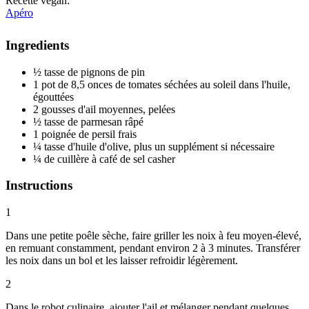
Recette vegan
:
Apéro
Ingredients
½ tasse de pignons de pin
1 pot de 8,5 onces de tomates séchées au soleil dans l'huile,
égouttées
2 gousses d'ail moyennes, pelées
½ tasse de parmesan râpé
1 poignée de persil frais
¼ tasse d'huile d'olive, plus un supplément si nécessaire
¼ de cuillère à café de sel casher
Instructions
1
Dans une petite poêle sèche, faire griller les noix à feu moyen-élevé,
en remuant constamment, pendant environ 2 à 3 minutes. Transférer
les noix dans un bol et les laisser refroidir légèrement.
2
Dans le robot culinaire, ajouter l'ail et mélanger pendant quelques