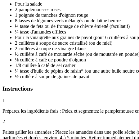
Pour la salade
2 pamplemousses roses
1 poignée de tranches d'oignon rouge
8 tasses de légumes verts mélangés ou de laitue beurre
¼ tasse de feta ou de fromage de chèvre émietté (facultatif)
¼ tasse d'amandes effilées
Pour la vinaigrette aux graines de pavot (pour 6 cuillères à soup
2 cuillères à soupe de sucre cristallisé (ou de miel)
2 cuillères à soupe de vinaigre blanc
½ cuillère à café de moutarde sèche (ou de moutarde en poudre
⅛ cuillère à café de poudre d'oignon
1/8 cuillère à café de sel casher
¼ tasse d'huile de pépins de raisin* (ou une autre huile neutre 
½ cuillère à soupe de graines de pavot
Instructions
1
Préparez les ingrédients frais : Pelez et segmentez le pamplemousse e
2
Faites griller les amandes : Placez les amandes dans une poêle sèche (s
parfumées et dorées, environ 4 à 5 minutes. Retirer immédiatement du fe