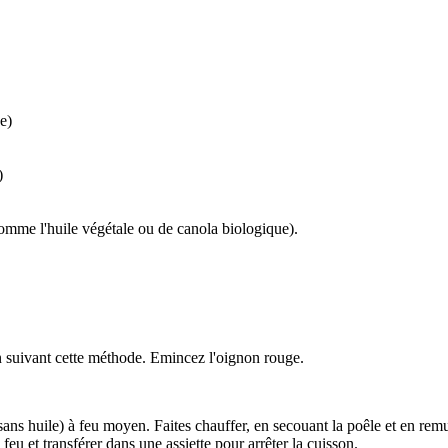
e)
)
comme l'huile végétale ou de canola biologique).
n suivant cette méthode. Emincez l'oignon rouge.
ans huile) à feu moyen. Faites chauffer, en secouant la poêle et en remu
u et transférer dans une assiette pour arrêter la cuisson.