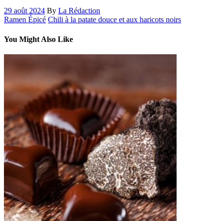
29 août 2024
By
La Rédaction
Ramen Épicé
Chili à la patate douce et aux haricots noirs
You Might Also Like