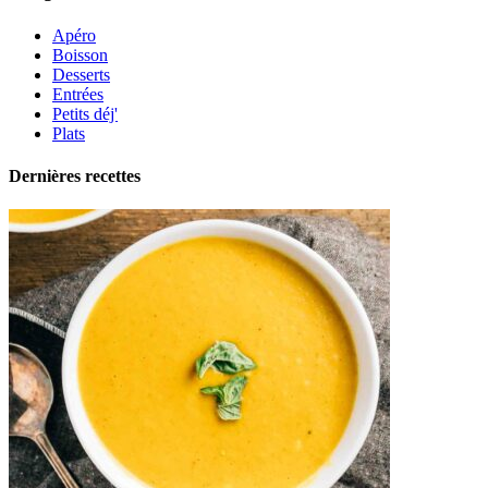
Apéro
Boisson
Desserts
Entrées
Petits déj'
Plats
Dernières recettes