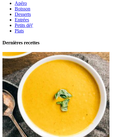
Apéro
Boisson
Desserts
Entrées
Petits déj'
Plats
Dernières recettes