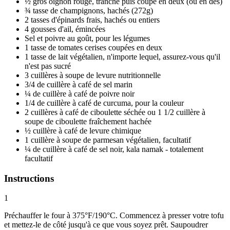
½ gros oignon rouge, tranché puis coupé en deux (ou en dés)
¾ tasse de champignons, hachés (272g)
2 tasses d'épinards frais, hachés ou entiers
4 gousses d'ail, émincées
Sel et poivre au goût, pour les légumes
1 tasse de tomates cerises coupées en deux
1 tasse de lait végétalien, n'importe lequel, assurez-vous qu'il
n'est pas sucré
3 cuillères à soupe de levure nutritionnelle
3/4 de cuillère à café de sel marin
¼ de cuillère à café de poivre noir
1/4 de cuillère à café de curcuma, pour la couleur
2 cuillères à café de ciboulette séchée ou 1 1/2 cuillère à
soupe de ciboulette fraîchement hachée
½ cuillère à café de levure chimique
1 cuillère à soupe de parmesan végétalien, facultatif
¼ de cuillère à café de sel noir, kala namak - totalement
facultatif
Instructions
1
Préchauffer le four à 375°F/190°C. Commencez à presser votre tofu
et mettez-le de côté jusqu'à ce que vous soyez prêt. Saupoudrer