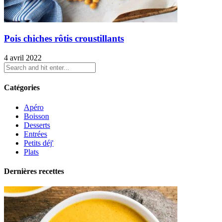
Pois chiches rôtis croustillants
4 avril 2022
Catégories
Apéro
Boisson
Desserts
Entrées
Petits déj'
Plats
Dernières recettes